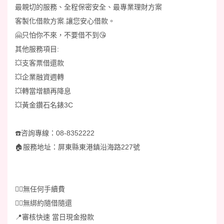
最親切的服務、全程保密安全、最專業理財方案
客製化借款方案.讓您安心借款。
🤗只怕你不來，不要借不到😘
其他服務項目:
💥支客票借還款
💥企業融資週轉
💥轉當增額再降息
💥黃金鑽石名錶3C
☎️咨詢專線：08-8352222
🏠️服務地址：屏東縣東港鎮沿海路227號
👉🏻無任何手續費
👉🏻無綁約隨借隨還
📍審核快速 當日現金撥款