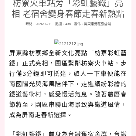
枋寮火車站旁「彩虹藝鐵」亮
相 老宿舍變身春節走春新熱點
時間：2026/02/11 點閱：438 發佈：
屏東東港花旗當舖
屏東縣枋寮鄉全新文化亮點「枋寮彩虹藝
鐵」正式亮相，園區緊鄰枋寮火車站，步
行僅3分鐘即可抵達，旅人一下車便能在
南國陽光與海風陪伴下，走進繽紛彩繪的
鐵道藝術村，感受慢活氣息。隨著農曆春
節將至，園區串聯山海景致與鐵道風情，
成為屏南走春新選擇。
「彩虹藝鐵」前身為台鐵舊宿舍群，台鐵