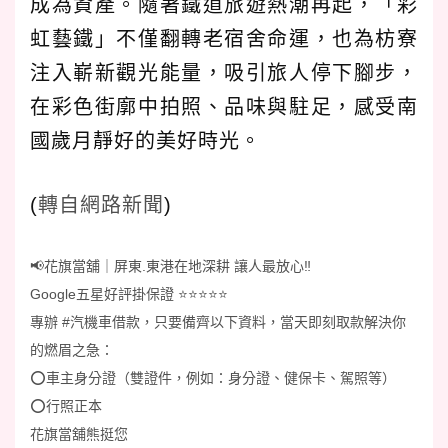
成為資產。隨著鐵道旅遊熱潮再起，「彩
虹藝鐵」不僅翻轉老宿舍命運，也為枋寮
注入嶄新觀光能量，吸引旅人停下腳步，
在彩色街廓中拍照、品味與駐足，感受南
國歲月靜好的美好時光。
(
轉自網路新聞
)
📢花旗當舖｜屏東.東港在地深耕 讓人最放心‼️
Google五星好評掛保證 ⭐️⭐️⭐️⭐️⭐️
專辦 #汽機車借款，只要備齊以下資料，當天即刻取款解決你
的燃眉之急：
⭕️車主身分證（雙證件，例如：身分證、健保卡、駕照等）
⭕️行照正本
花旗當舖熊挺您