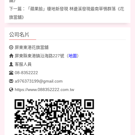
舖》
下一篇：
「蘋果臉」棲地新發現 林邊溪發現最南草鴞群落《花
旗當舖》
公司名片
屏東東港花旗當舖
屏東縣東港鎮沿海路227號
（
地圖
）
客服人員
08-8352222
a976373199@gmail.com
https://www.088352222.com.tw