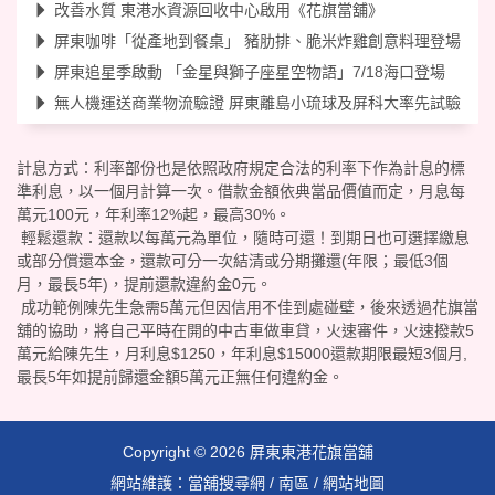
改善水質 東港水資源回收中心啟用《花旗當舖》
屏東咖啡「從產地到餐桌」 豬肋排、脆米炸雞創意料理登場
屏東追星季啟動 「金星與獅子座星空物語」7/18海口登場
無人機運送商業物流驗證 屏東離島小琉球及屏科大率先試驗
計息方式：利率部份也是依照政府規定合法的利率下作為計息的標
準利息，以一個月計算一次。借款金額依典當品價值而定，月息每
萬元100元，年利率12%起，最高30%。
輕鬆還款：還款以每萬元為單位，隨時可還！到期日也可選擇繳息
或部分償還本金，還款可分一次結清或分期攤還(年限；最低3個
月，最長5年)，提前還款違約金0元。
成功範例陳先生急需5萬元但因信用不佳到處碰壁，後來透過花旗當
舖的協助，將自己平時在開的中古車做車貸，火速審件，火速撥款5
萬元給陳先生，月利息$1250，年利息$15000還款期限最短3個月,
最長5年如提前歸還金額5萬元正無任何違約金。
Copyright © 2026
屏東東港花旗當舖
網站維護：
當舖搜尋網
/
南區
/
網站地圖