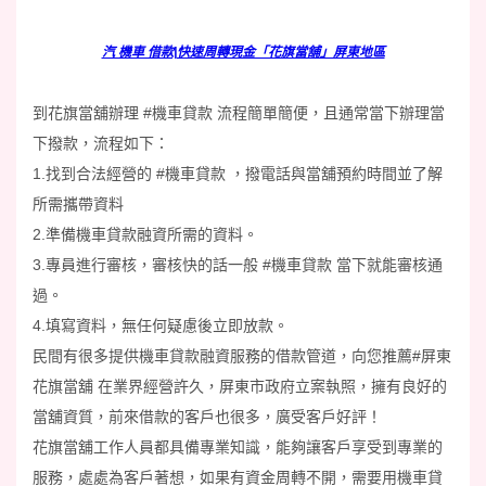
汽 機車 借款|快速周轉現金「花旗當舖」屏東地區
到花旗當舖辦理
#機車貸款
流程簡單簡便，且通常當下辦理當
下撥款，流程如下：
1.找到合法經營的
#機車貸款
，撥電話與當舖預約時間並了解
所需攜帶資料
2.準備機車貸款融資所需的資料。
3.專員進行審核，審核快的話一般
#機車貸款
當下就能審核通
過。
4.填寫資料，無任何疑慮後立即放款。
民間有很多提供機車貸款融資服務的借款管道，向您推薦
#屏東
花旗當舖
在業界經營許久，屏東市政府立案執照，擁有良好的
當舖資質，前來借款的客戶也很多，廣受客戶好評！
花旗當舖工作人員都具備專業知識，能夠讓客戶享受到專業的
服務，處處為客戶著想，如果有資金周轉不開，需要用機車貸