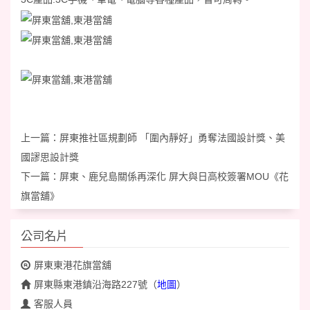
上一篇：
屏東推社區規劃師 「圍內靜好」勇奪法國設計獎、美
國謬思設計獎
下一篇：
屏東、鹿兒島關係再深化 屏大與日高校簽署MOU《花
旗當舖》
公司名片
屏東東港花旗當舖
屏東縣東港鎮沿海路227號
（
地圖
）
客服人員