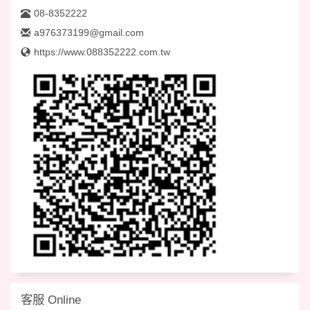
08-8352222
a976373199@gmail.com
https://www.088352222.com.tw
客服 Online