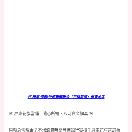
汽 機車 借款|快速周轉現金「花旗當舖」屏東地區
🌸 屏東花旗當舖 - 隨心所需，即時資金解套 🌸
周轉急需現金？不想浪費時間等待銀行審核？屏東花旗當舖為