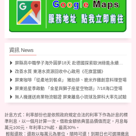
資訊 News
屏縣高中職學子海外圓夢18天 赴德國探索歐洲綠能永續工業
改善水質 東港水資源回收中心啟用《花旗當舖》
屏東咖啡「從產地到餐桌」 豬肋排、脆米炸雞創意料理登場
屏東追星季啟動 「金星與獅子座星空物語」7/18海口登場
無人機運送商業物流驗證 屏東離島小琉球及屏科大率先試驗
計息方式：利率部份也是依照政府規定合法的利率下作為計息的標
準利息，以一個月計算一次。借款金額依典當品價值而定，月息每
萬元100元，年利率12%起，最高30%。
輕鬆還款：還款以每萬元為單位，隨時可還！到期日也可選擇繳息