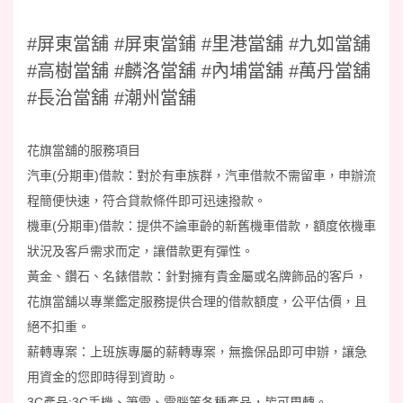
#屏東當舖 #屏東當鋪 #里港當舖 #九如當舖
#高樹當舖 #麟洛當舖 #內埔當舖 #萬丹當舖
#長治當舖 #潮州當舖
花旗當舖的服務項目
汽車(分期車)借款：對於有車族群，汽車借款不需留車，申辦流
程簡便快速，符合貸款條件即可迅速撥款。
機車(分期車)借款：提供不論車齡的新舊機車借款，額度依機車
狀況及客戶需求而定，讓借款更有彈性。
黃金、鑽石、名錶借款：針對擁有貴金屬或名牌飾品的客戶，
花旗當舖以專業鑑定服務提供合理的借款額度，公平估價，且
絕不扣重。
薪轉專案：上班族專屬的薪轉專案，無擔保品即可申辦，讓急
用資金的您即時得到資助。
3C產品:3C手機、筆電、電腦等各種產品，皆可周轉。