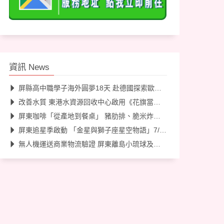
資訊 News
屏縣高中職學子海外圓夢18天 赴德國探索歐洲綠能永續工業
改善水質 東港水資源回收中心啟用《花旗當舖》
屏東咖啡「從產地到餐桌」 豬肋排、脆米炸雞創意料理登場
屏東追星季啟動 「金星與獅子座星空物語」7/18海口登場
無人機運送商業物流驗證 屏東離島小琉球及屏科大率先試驗