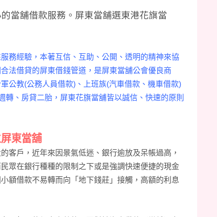
心的當舖借款服務。屏東當舖選東港花旗當
來服務經驗，本著互信、互助、公開、透明的精神來協
個合法借貸的屏東借錢管道，是屏東當
舖公會優良商
公教(公務人員借款)、上班族(汽車借款、機車借款)
時週轉、房貸二胎，屏東花
旗當舖皆以誠信、快速的原則
立屏東當舖
大的客戶，近年來因景氣低迷、銀行逾放及呆帳過高，
而民眾在銀行種種的限制之下或是強調快速便捷的現金
因小額借款不易轉而向「地下錢莊」接觸，高額的利息