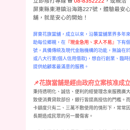
立即撥打專線 ☎️
08-8352222
，
或親洽
屏東縣東港鎮沿海路227號，體驗最安
舖，就是安心的開始！
屏東花旗當舖，
成立以來，沿襲當舖業界多年
助每位鄉親，在
『現金急用、求人不易』
下有
號，具備傳統及現代金融機構的功能，無論在於軍
或八大行業(個人信用借款)，想自行創業、臨
提供給顧客最滿意的服務。
📌
花旗當舖是經由政府立案核准成
秉持透明化、誠信、便利的經營理念來服務廣
致使消費貸款部份，銀行皆提高授信的
門檻。
卡額度只有二、三萬不敷使用的情形下，常常
長期造成民眾的另一層傷害
。